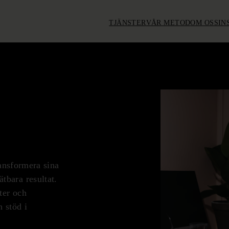
KONTAKTA OSS
TJÄNSTER
VÅR METOD
OM OSS
IN
SV
ransformera sina
bara resultat.
ter och
 stöd i