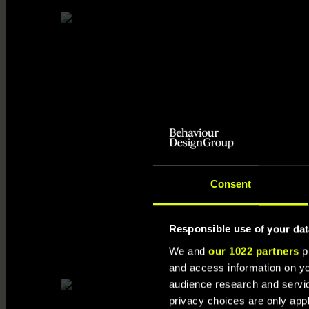
30% ökad lagföljsa
kommunernas byggp
Consent
Målet med detta regeringsuppdrag var att förbättra föl
byggprojekt.
Responsible use of your dat
We and
our 1022 partners
pr
and access information on yo
audience research and servi
privacy choices are only app