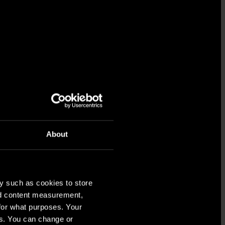
BETEENDEN
SOM
GRUND
FÖR
ader i
EN
TRYGG
ARBETSMILJÖ
About
teten i förarbetet och kontrollplanerna för
:
LÄS MER
MINSKADE
y such as cookies to store
nd content measurement,
KOSTNADERNA
for what purposes. Your
I
es. You can change or