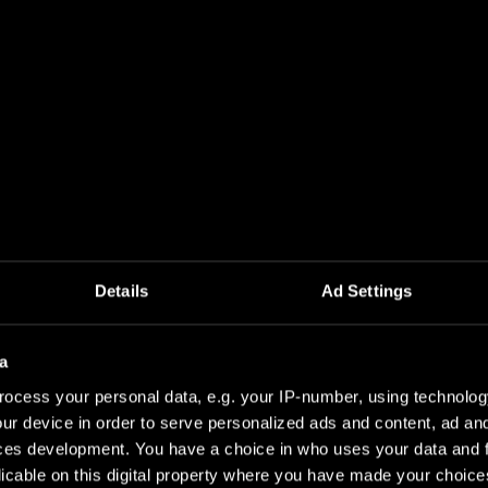
mhet och minskade kostn
rojekt
Details
Ad Settings
jsamheten till lagkraven i kontrollsystemet och därigenom höja kvali
a
ocess your personal data, e.g. your IP-number, using technolog
ur device in order to serve personalized ads and content, ad a
ces development. You have a choice in who uses your data and 
licable on this digital property where you have made your choic